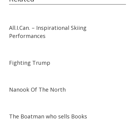
06:12
06:12
All.I.Can. – Inspirational Skiing
Performances
14:34
14:34
Fighting Trump
01:18:26
01:18:26
Nanook Of The North
10:00
10:00
The Boatman who sells Books