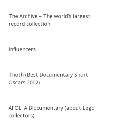
07:36
07:36
The Archive – The world’s largest
record collection
13:56
13:56
Influencers
42:34
42:34
Thoth (Best Documentary Short
Oscars 2002)
29:47
29:47
AFOL: A Blocumentary (about Lego
collectors)