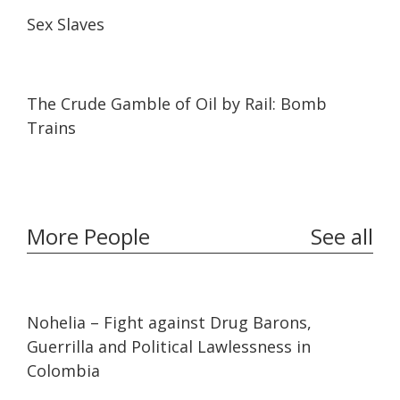
25:08
25:08
Sex Slaves
23:30
23:30
The Crude Gamble of Oil by Rail: Bomb
Trains
More People
See all
32:10
32:10
Nohelia – Fight against Drug Barons,
Guerrilla and Political Lawlessness in
Colombia