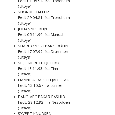
Født 01.05.94, fra Trondheim
(Utøya)
SNORRE HALLER
Født 29.04.81, fra Trondheim
(Utøya)
JOHANNES BUØ
Født 05.11.96, fra Mandal
(Utøya)
SHARIDYN SVEBAKK-BØHN
Født 17.07.97, fra Drammen
(Utøya)
SILJE MERETE FJELLBU
Født 13.11.93, fra Tinn
(Utøya)
HANNE A. BALCH FJALESTAD
Født: 13.10.67 fra Lunner
(Utøya)
BANO ABOBAKAR RASHID
Født: 28.12.92, fra Nesodden
(Utøya)
SYVERT KNUDSEN